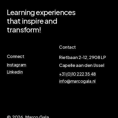
Learning
experiences
that
inspire
and
transform!
Contact
Connect
Rietbaan 2-12, 2908 LP
Instagram
Capelle aan den IJssel
Linkedin
+31 (0)10 222 35 48
info@marcogala.nl
N
e
e
m
c
o
n
t
a
c
t
o
p
©
2026
. Marco Gala