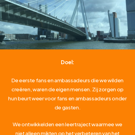
Doel
:
De
eerste
fans
en
ambassadeurs
die
we
wilden
creëren,
waren
de
eigen
mensen.
Zij
zorgen
op
hun
beurt
weer
voor
fans
en
ambassadeurs
onder
de
gasten.
We
ontwikkelden
een
leertraject
waarmee
we
niet
alleen
mikten
op
het
verbeteren
van
het