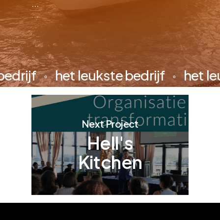
...
...
e bedrijf
het leukste bedrijf
het
⚬
⚬
Next Project
Hell's
Kitchen