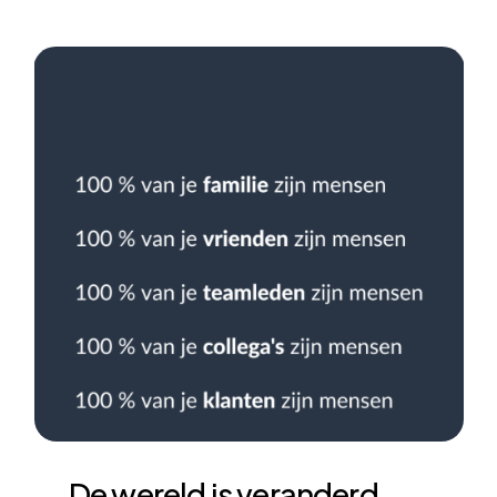
De
wereld
is
veranderd...