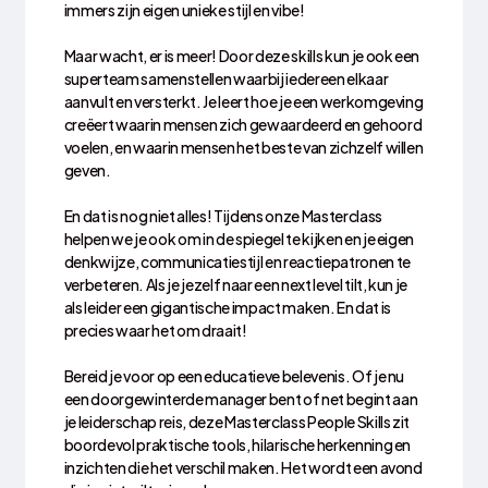
immers zijn eigen unieke stijl en vibe!
Maar wacht, er is meer! Door deze skills kun je ook een
superteam samenstellen waarbij iedereen elkaar
aanvult en versterkt. Je leert hoe je een werkomgeving
creëert waarin mensen zich gewaardeerd en gehoord
voelen, en waarin mensen het beste van zichzelf willen
geven.
En dat is nog niet alles! Tijdens onze Masterclass
helpen we je ook om in de spiegel te kijken en je eigen
denkwijze, communicatiestijl en reactiepatronen te
verbeteren. Als je jezelf naar een next level tilt, kun je
als leider een gigantische impact maken. En dat is
precies waar het om draait!
Bereid je voor op een educatieve belevenis. Of je nu
een doorgewinterde manager bent of net begint aan
je leiderschap reis, deze Masterclass People Skills zit
boordevol praktische tools, hilarische herkenning en
inzichten die het verschil maken. Het wordt een avond