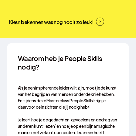
Kleur bekennen was nog nooit zo leuk!
Waarom heb je People Skills
nodig?
Als je een inspirerende leider wilt zijn, moet je de kunst
van het begrijpen van mensen onder de knie hebben.
En tijdens deze Masterclass People Skills krijg je
daarvoor de inzichten die jij nodig hebt!
Je leert hoe je de gedachten, gevoelens en gedrag van
anderen kunt ‘lezen’ en hoe je op een bijna magische
manier met ze kunt connecten. Iedereen heeft