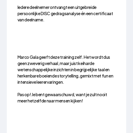
Iedere deelnemer ontvangt een uitgebreide
persoonlijke DISC gedragsanalyse én een certificaat
van deelname.
Marco Gala geeft deze training zelf. Het wordt dus
geen zweverig verhaal, maar juist keiharde
wetenschappelijke inzichten in begrijpelijke taal en
herkenbare boeiende storytelling, gemixt met fun en
intensieve leerervaringen.
Pas op! Je bent gewaarschuwd, want je zult nooit
meer hetzelfde naar mensen kijken!