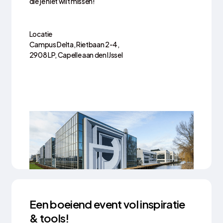
die je niet wilt missen!
Locatie
Campus Delta, Rietbaan 2-4,
2908 LP, Capelle aan den IJssel
Een boeiend event vol inspiratie
& tools!