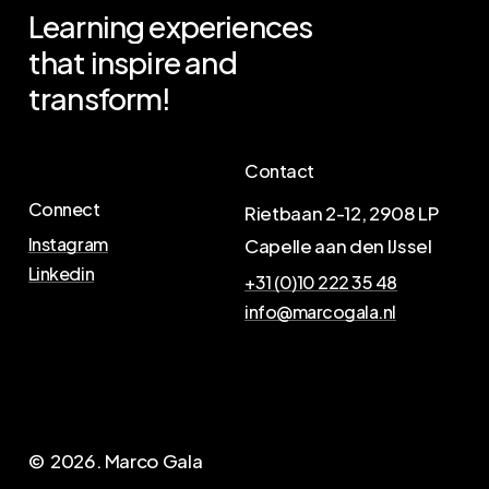
Learning
experiences
that
inspire
and
transform!
Contact
Connect
Rietbaan 2-12, 2908 LP
Instagram
Capelle aan den IJssel
Linkedin
+31 (0)10 222 35 48
info@marcogala.nl
N
e
e
m
c
o
n
t
a
c
t
o
p
©
2026
. Marco Gala