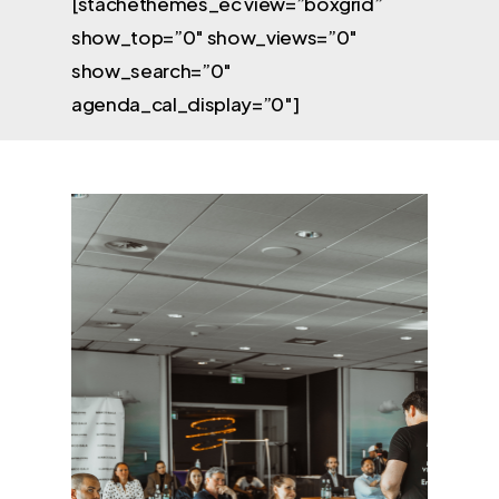
[stachethemes_ec view=”boxgrid”
show_top=”0″ show_views=”0″
show_search=”0″
agenda_cal_display=”0″]