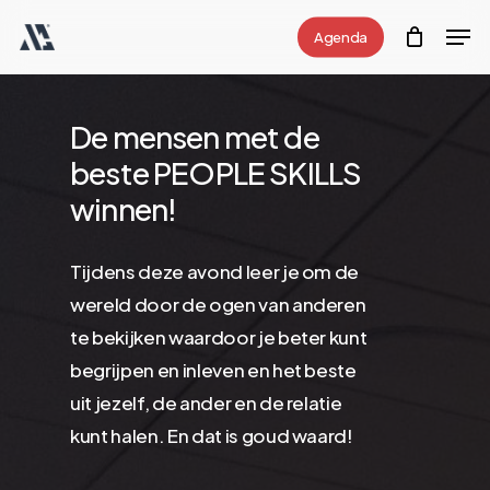
Skip
Men
Agenda
to
Close
main
Menu
content
De mensen met de
beste PEOPLE SKILLS
winnen!
Tijdens deze avond leer je om de
wereld door de ogen van anderen
te bekijken waardoor je beter kunt
begrijpen en inleven en het beste
uit jezelf, de ander en de relatie
kunt halen. En dat is goud waard!