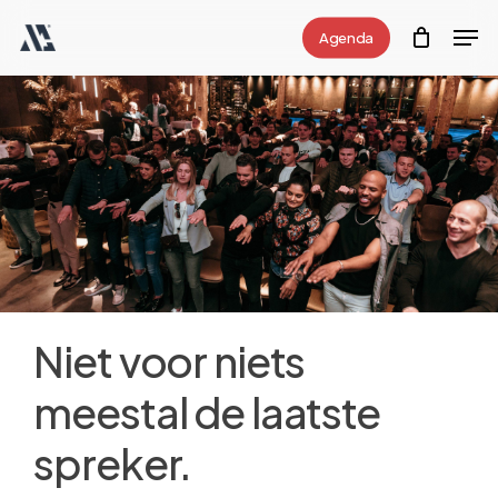
Skip
Men
Agenda
to
Close
main
Menu
content
Niet voor niets
meestal de laatste
spreker.