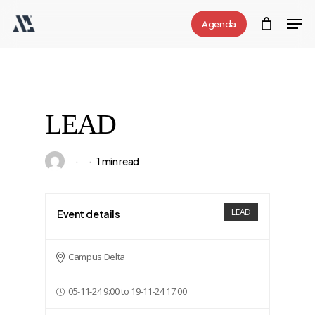
Skip
Men
Agenda
to
Close
main
Menu
content
LEAD
1 min read
LEAD
Event details
Campus Delta
05-11-24 9:00 to 19-11-24 17:00