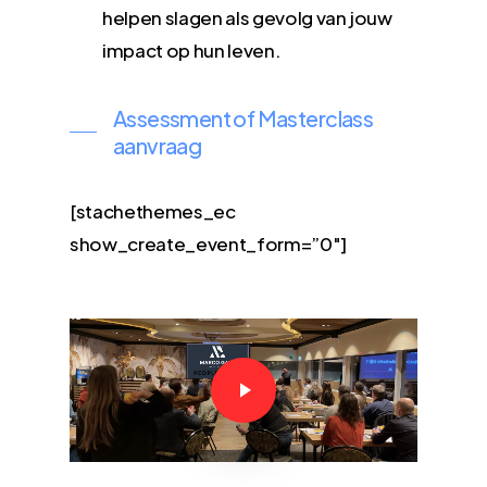
helpen slagen als gevolg van jouw
impact op hun leven.
Assessment of Masterclass
aanvraag
[stachethemes_ec
show_create_event_form=”0″]
Play Video